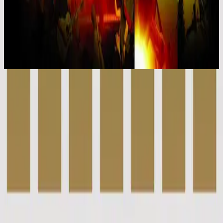
Hillsong Worship
Mighty To Save (Live)
2006
At The Cross - Live
At The Cross - Live
2006
•
Mighty To Save (Live)
•
Hillsong Worship
En La Cruz - feat. Hillsong UNITED
2009
•
Con Todo (feat. Hillsong UNITED)
•
ฮิลซองในภาษาสเปน
At The Cross - Acoustic
2022
•
Out Here On A Friday (Acoustic)
•
Hillsong Young & Free
십자가로
2022
•
십자가로
•
Hillsong ภาษาเกาหลี
At The Cross - Grand Piano
2023
•
Piano Reflections Vol. 10 (Grand Piano)
•
Hillsong ดนตรี
บรรเลง
🎵