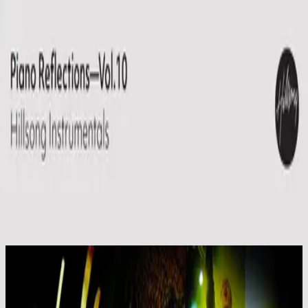
คริสตจักร