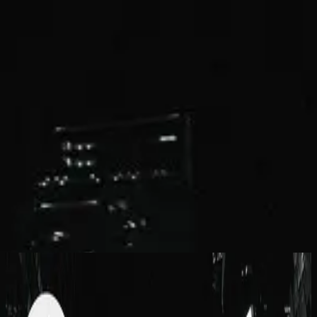
คริสตจักร