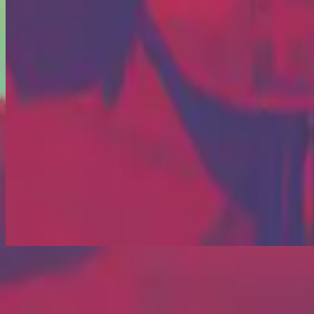
Слухати зараз
Список треків
1