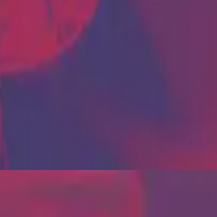
Хілсонг португальською
Rei Dos Reis
2020