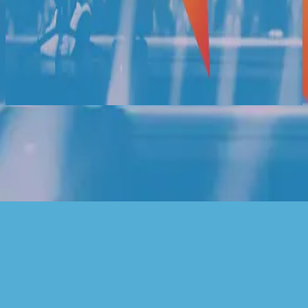
Hillsong індонезійською
Raja S'gala Raja
2020
Слухати зараз
Список треків
1
Raja S'gala Raja