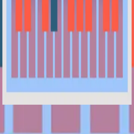
Hillsong Instrumentals
Selah Sessions Vol. 1
2023
Interlude I (Selah Sessions)
Слухати зараз