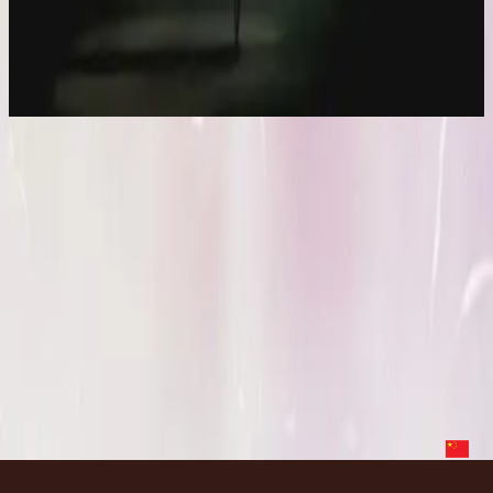
Hillsong Worship
Let there be light.
2016
I Will Boast In Christ - Live
I Will Boast In Christ - Live
2016
•
Let there be light.
•
Hillsong Worship
I Will Boast In Christ - Acoustic
2016
•
Let there be light.
•
Hillsong Worship
Stolz auf Christus sein
2017
•
es werde licht.
•
Hillsong німецькою
Mon assurance est en Christ
2017
•
que la lumière soit.
•
Хілсонг французькою
Christus Op U Beroem Ik Mij
2017
•
Toen Werd Het Licht
•
Hillsong нідерландською
Я хвалюсь Христом
2017
•
Да будет свет
•
Hillsong російською
只憑基督誇口
2018
•
何等榮美的名
•
Hillsong у традиційному китайському
Слухати зараз