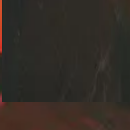
Слухати зараз
Список треків
1