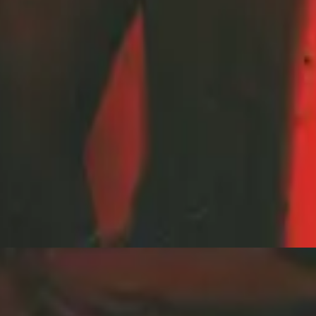
Hillsong Young & Free
One Way Ticket to Vibe Island (Live)
2020