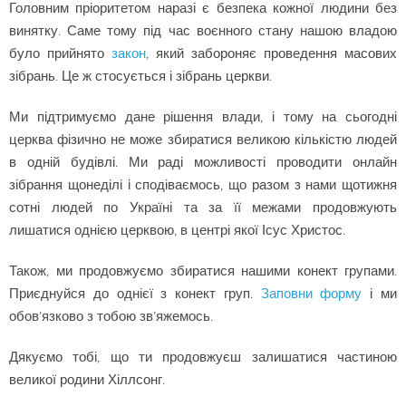
Головним пріоритетом наразі є безпека кожної людини без
винятку. Саме тому під час воєнного стану нашою владою
було прийнято
закон
, який забороняє проведення масових
зібрань. Це ж стосується і зібрань церкви.
Ми підтримуємо дане рішення влади, і тому на сьогодні
церква фізично не може збиратися великою кількістю людей
в одній будівлі. Ми раді можливості проводити онлайн
зібрання щонеділі і сподіваємось, що разом з нами щотижня
сотні людей по Україні та за її межами продовжують
лишатися однією церквою, в центрі якої Ісус Христос.
Також, ми продовжуємо збиратися нашими конект групами.
Приєднуйся до однієї з конект груп.
Заповни форму
і ми
обов’язково з тобою зв’яжемось.
Дякуємо тобі, що ти продовжуєш залишатися частиною
великої родини Хіллсонг.