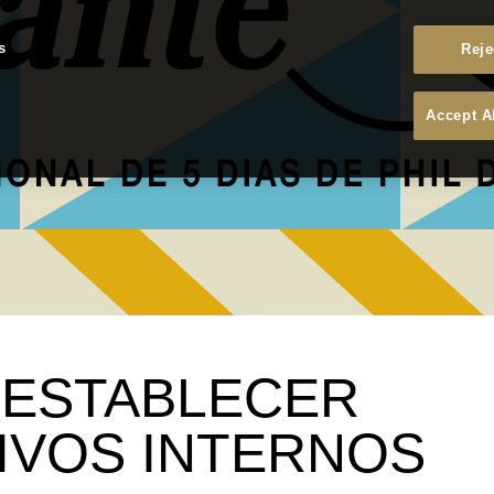
s
Reje
Accept A
- ESTABLECER
IVOS INTERNOS