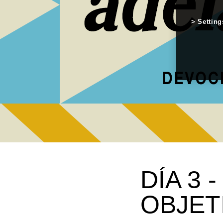
Setting
DÍA 3 
OBJET