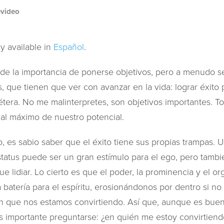
evideo
ly available in
Español
.
e la importancia de ponerse objetivos, pero a menudo s
s, que tienen que ver con avanzar en la vida: lograr éxito 
étera. No me malinterpretes, son objetivos importantes. T
 al máximo de nuestro potencial.
o, es sabio saber que el éxito tiene sus propias trampas.
status puede ser un gran estímulo para el ego, pero tambi
ue lidiar. Lo cierto es que el poder, la prominencia y el o
batería para el espíritu, erosionándonos por dentro si n
en que nos estamos convirtiendo. Así que, aunque es bue
ás importante preguntarse: ¿en quién me estoy convirtiend