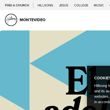
FIND A CHURCH
HILLSONG
JESUS
COLLEGE
MUSIC
MONTEVIDEO
COOKIE
Hillsong I
and its a
websites,
in accord