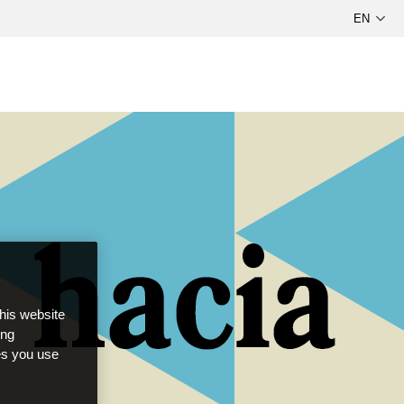
this website
ong
ces you use