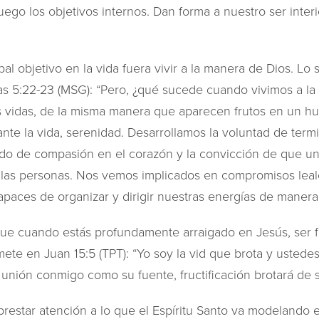
ego los objetivos internos. Dan forma a nuestro ser inter
al objetivo en la vida fuera vivir a la manera de Dios. Lo s
as 5:22-23 (MSG): “Pero, ¿qué sucede cuando vivimos a la
s vidas, de la misma manera que aparecen frutos en un hue
te la vida, serenidad. Desarrollamos la voluntad de term
o de compasión en el corazón y la convicción de que un
 las personas. Nos vemos implicados en compromisos leal
capaces de organizar y dirigir nuestras energías de manera 
que cuando estás profundamente arraigado en Jesús, ser fr
mete en Juan 15:5 (TPT): “Yo soy la vid que brota y ustede
nión conmigo como su fuente, fructificación brotará de su
prestar atención a lo que el Espíritu Santo va modelando en