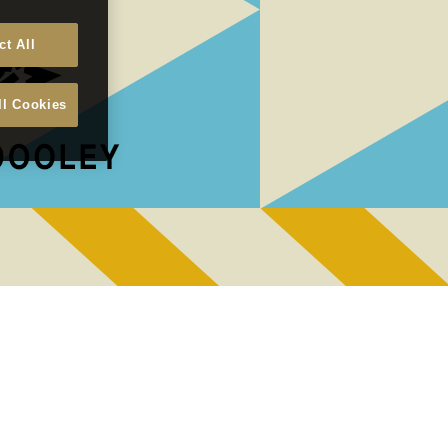
ct All
ll Cookies