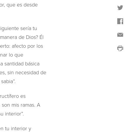
ior, que es desde
iguiente sería tu
 manera de Dios? Él
rto: afecto por los
inar lo que
a santidad básica
es, sin necesidad de
sabia”.
uctífero es
s son mis ramas. A
 interior”.
 tu interior y