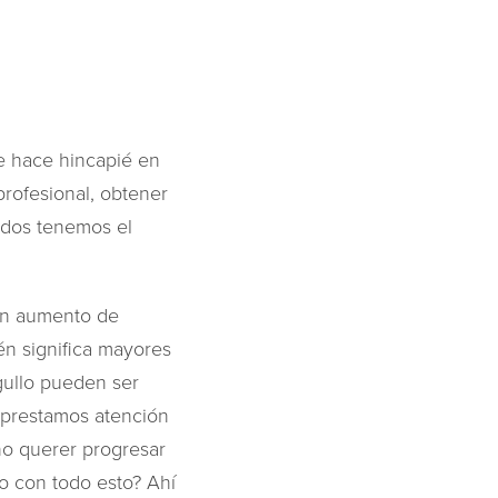
e hace hincapié en
profesional, obtener
odos tenemos el
 Un aumento de
én significa mayores
rgullo pueden ser
o prestamos atención
no querer progresar
o con todo esto? Ahí