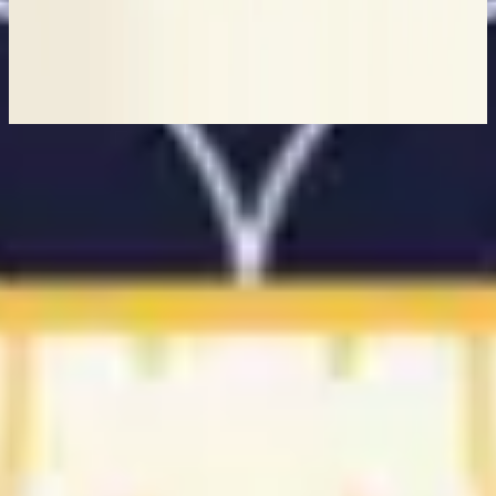
Hillsong in Portuguese
Assim como é no céu
2023
立即收听
曲目列表
1
A quem