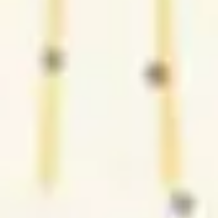
3
Te agradeço