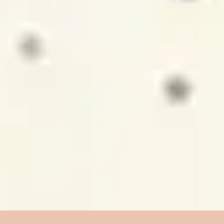
4
Oceanos (Onde meus pés podem falhar)