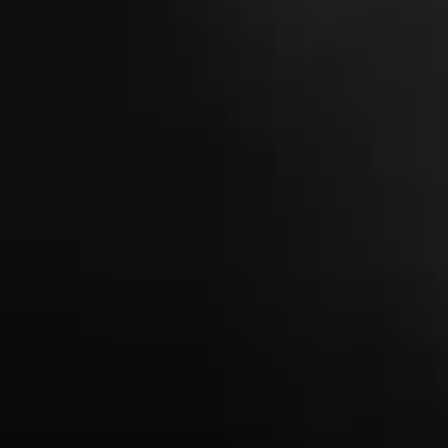
曲目列表
1
Ô vois (mon âme chante)