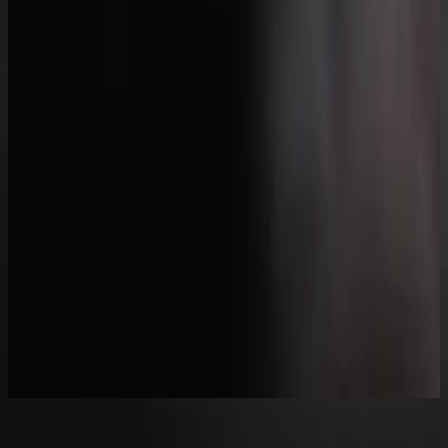
Hillsong in French
que la lumière soit.
2017
立即收听