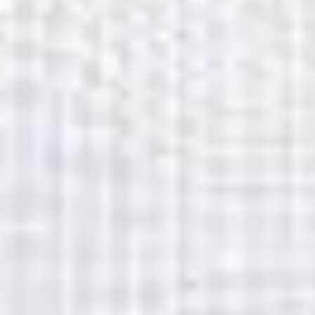
3
God Nåd