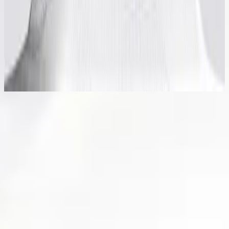
Hillsong in Swedish
Ger Dig Allt
2019
立即收听
曲目列表
1
Ger Dig Allt (Håll Mig Nu)