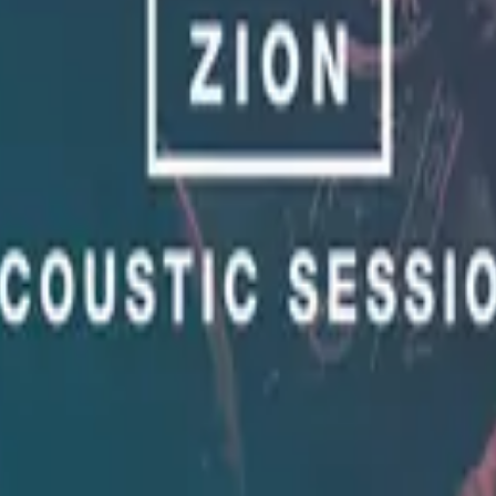
希尔宋联合
Zion Acoustic Sessions (Live)