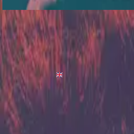
Heartbeats - Live/Acoustic Version
Heartbeats
2013
•
Zion (Deluxe Edition)
•
希尔宋联合
Heartbeats - Live/Acoustic Version
2014
•
Zion Acoustic Sessions (Live)
•
希尔宋联合
Heartbeats
2023
•
Zion (X)
•
希尔宋联合
Heartbeats - Redux
2023
•
Zion (X)
•
希尔宋联合
立即收听