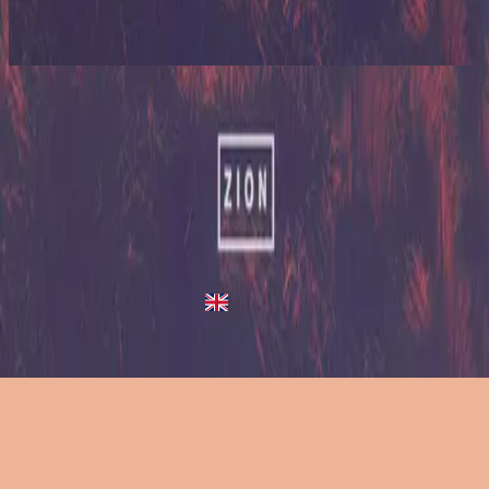
Zion (Deluxe Edition)
2013
A Million Suns
A Million Suns
2013
•
Zion (Deluxe Edition)
•
希尔宋联合
A Million Suns - Live/Acoustic Version
2014
•
Zion Acoustic Sessions (Live)
•
希尔宋联合
A Million Suns
2023
•
Zion (X)
•
希尔宋联合
A Million Suns - Redux
2023
•
Zion (X)
•
希尔宋联合
立即收听