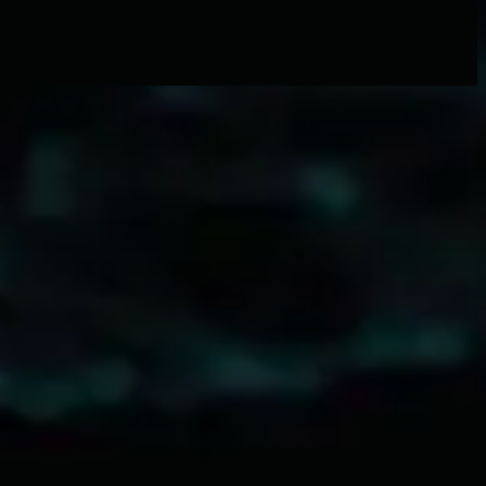
Faith+Hope+Love (Live)
2009
For Your Name - Live
立即收听