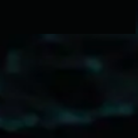
Hillsong Worship
Faith+Hope+Love (Live)
2009
Glow - Live
立即收听