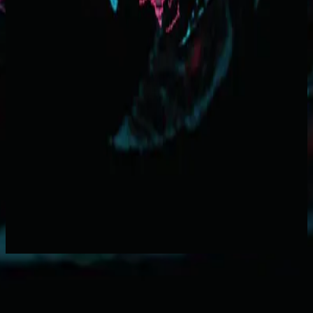
Hillsong Worship
Faith+Hope+Love (Live)
2009
The Wonder Of Your Love - Live
立即收听