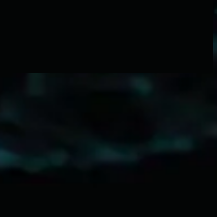
Hillsong Worship
Faith+Hope+Love (Live)
2009
We Will See Him - Live
立即收听