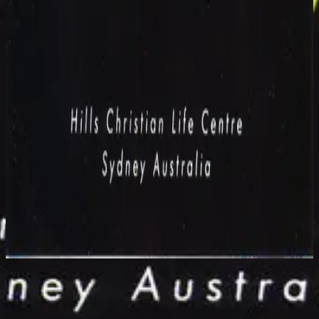
Hillsong Worship
Power Of Your Love (Live)
1992
I Will Worship You - Live
立即收听