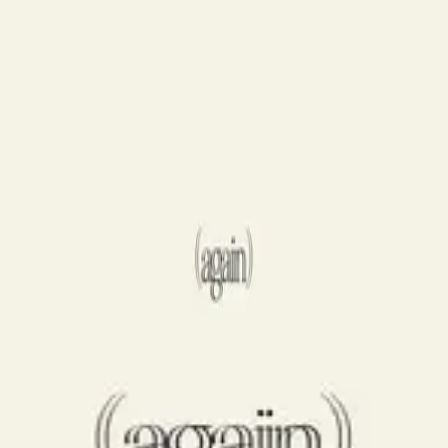
Hillsong Worship
Take Heart (Again)
2020
Selah / All My Life
立即收听