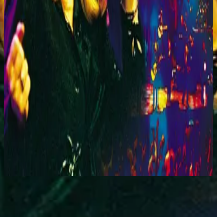
Hillsong Worship
You Are My World (Live)
2001
You Stand Alone - Live
立即收听