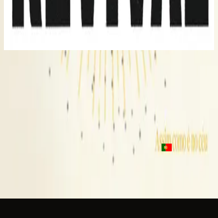
Hillsong Young & Free
Youth Revival (Live)
2016
Only Wanna Sing - Live
Only Wanna Sing - Live
2016
•
Youth Revival (Live)
•
Hillsong Young & Free
Only Wanna Sing - Acoustic
2017
•
Youth Revival Acoustic
•
Hillsong Young & Free
Por Siempre Cantaré
2023
•
Algo Nuevo
•
Hillsong 西班牙语
Pra sempre cantarei
2023
•
Assim como é no céu
•
Hillsong in Portuguese
立即收听