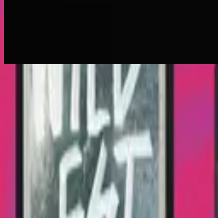
Liebe so groß
Love So Great - Live
2016
•
Let there be light.
•
Hillsong Worship
Tu Gran Amor
2017
•
El Eco De Su Voz
•
Hillsong 西班牙語
Liebe so groß
2017
•
es werde licht.
•
德語中的Hillsong
Ton grand amour
2017
•
que la lumière soit.
•
Hillsong 用法語
祢愛偉大
2018
•
何等榮美的名
•
Hillsong 華語
Teu Grande Amor
2018
•
quão lindo esse nome.
•
Hillsong in Portuguese
รักยิ่งใหญ่