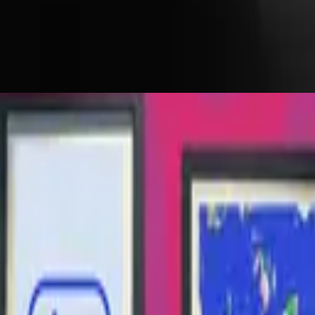
德語中的Hillsong
es werde licht.
2017