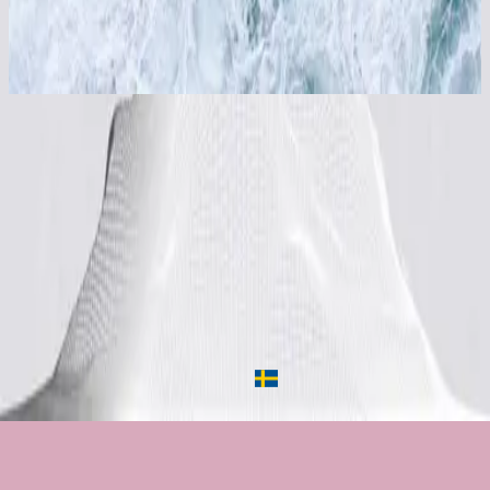
WEITER HIMMEL / Wilder Fluss
2016
Nie verlassen
Never Forsaken
2015
•
OPEN HEAVEN / River Wild
•
Hillsong Worship
Nooit Verlaten
2016
•
OPEN HEMEL / Wilde Rivier
•
荷蘭的Hillsong
Jamais délaissé
2016
•
CIEUX OUVERTS / Fleuve de vie (French)
•
Hillsong 用法
語
Nie verlassen
2016
•
WEITER HIMMEL / Wilder Fluss
•
德語中的Hillsong
Du Lämnar Mig Aldrig
2019
•
Ger Dig Allt
•
瑞典的Hillsong
立即收聽