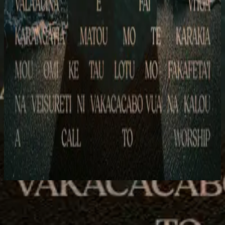
Hillsong Chapel
A Call To Worship
2024
Whakaaria Mai - Māori
立即收聽