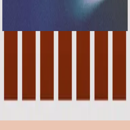
Hillsong in Portuguese
Sei Que Farás
2022
Desperta Minh’alma
Éveille-toi mon âme
2020
•
Mains nettes / Cœurs purs
•
Hillsong 用法語
Wach Auf Mein Herz
2020
•
König Aller Könige
•
德語中的Hillsong
Despierta Mi Alma
2020
•
Despierta
•
Hillsong Worship
Éveille-toi mon âme
2020
•
Mains nettes / Cœurs purs (Deluxe)
•
Hillsong 用法語
Desperta Minh’alma
2022
•
Sei Que Farás
•
Hillsong in Portuguese
Awake My Soul - Upright Piano
2023
•
Piano Reflections Vol. 8 (Upright Piano)
•
Hillsong
Instrumentals
🎵
立即收聽