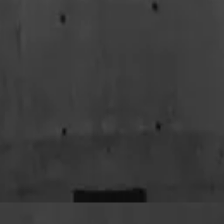
Hillsong 西班牙語
De Gracia En Gracia
2016