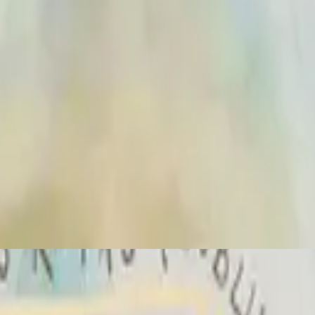
Hillsong 西班牙語
Sublime Gracia
2025