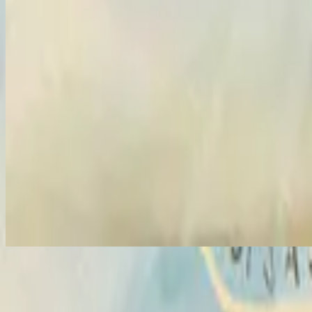
Vasijas Rotas (Sublime Gracia)
Vasijas Rotas (Sublime Gracia)
2014
•
No Hay Otro Nombre (Spanish)
•
Hillsong 西班牙語