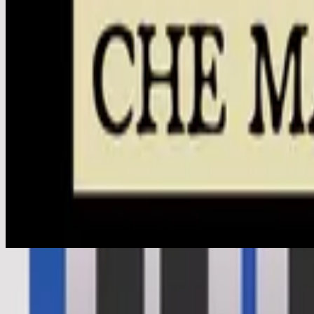
Questo Io Credo (Il Credo)
En Esto Creo (El Credo)
2014
•
No Hay Otro Nombre (Spanish)
•
Hillsong 西班牙語