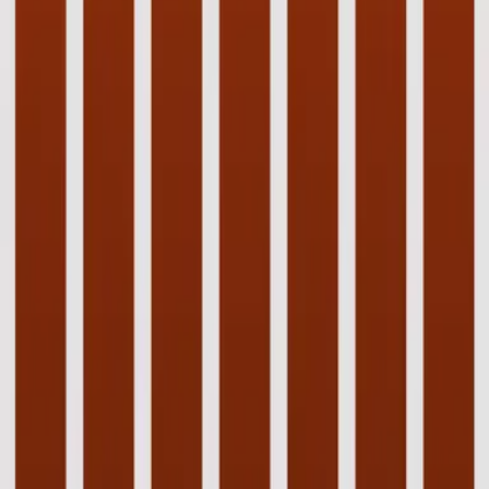
Calvary
Le calvaire
2014
•
Aucun autre nom
•
Hillsong 用法語
Calvario
2014
•
No Hay Otro Nombre (Spanish)
•
Hillsong 西班牙語
Calvary
2014
•
No Other Name (Deluxe Edition/Live)
•
Hillsong Worship
Calvary
2014
•
No Other Name
•
Hillsong Worship
Calvary - Alternate Version
2014
•
No Other Name (Deluxe Edition/Live)
•
Hillsong Worship
Golgata Kors
2014
•
Inget Annat Namn
•
瑞典的Hillsong
Голгофа
2014
•
Нет Другого Имени
•
Hillsong in Russian
Golgatha
2014
•
Kein Anderer Name
•
德語中的Hillsong
Calvario
2015
•
En Esto Creo
•
Hillsong 西班牙語
Calvary - Upright Piano
2023
•
Piano Reflections Vol. 8 (Upright Piano)
•
Hillsong
Instrumentals
🎵