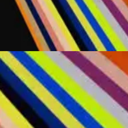
Hillsong Worship
Rey De Reyes
2020