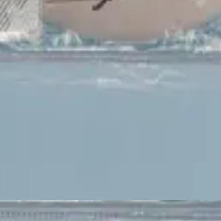
Hillsong Young & Free
Hay Otra Salida
2020