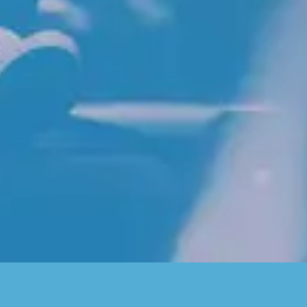
قائمة المسارات
1
Raja S'gala Raja