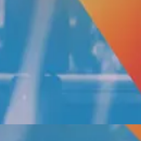
Hillsong in Indonesian
Raja S'gala Raja
2020