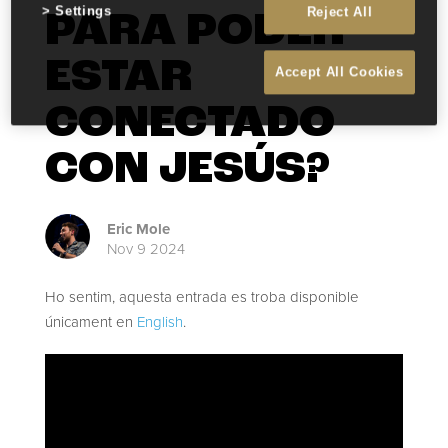
Settings
Reject All
PARA PODER
ESTAR
Accept All Cookies
CONECTADO
CON JESÚS?
Eric Mole
Nov 9 2024
Ho sentim, aquesta entrada es troba disponible
únicament en
English
.