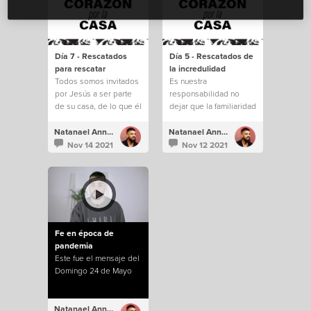
Día 7 - Rescatados
Día 5 - Rescatados de
para rescatar
la incredulidad
Todos somos invitados
Es nuestra
por Jesús a ser parte
responsabilidad no
de su casa, de lo que él
dejar que la familiaridad
está construyendo.
e incredulidad nos
saquen de todo lo que
Natanael Annacondia
Natanael Annacondia
Dios tiene para
Nov 14 2021
Nov 12 2021
nosotros.
Fe en época de
pandemia
Este fue el mensaje del
Domingo 24 de Mayo
Natanael Annacondia