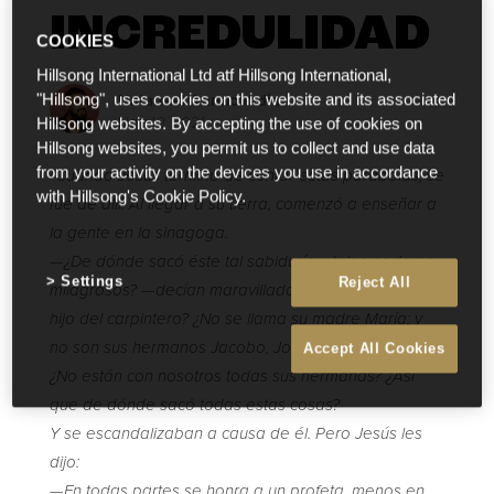
INCREDULIDAD
COOKIES
Hillsong International Ltd atf Hillsong International,
Natanael Annacondia
"Hillsong", uses cookies on this website and its associated
Nov 12 2021
Hillsong websites. By accepting the use of cookies on
Hillsong websites, you permit us to collect and use data
from your activity on the devices you use in accordance
“Cuando Jesús terminó de contar estas parábolas, se
with Hillsong's Cookie Policy.
fue de allí. Al llegar a su tierra, comenzó a enseñar a
la gente en la sinagoga.
—¿De dónde sacó éste tal sabiduría y tales poderes
Settings
Reject All
milagrosos? —decían maravillados—. ¿No es acaso el
hijo del carpintero? ¿No se llama su madre María; y
no son sus hermanos Jacobo, José, Simón y Judas?
Accept All Cookies
¿No están con nosotros todas sus hermanas? ¿Así
que de dónde sacó todas estas cosas?
Y se escandalizaban a causa de él. Pero Jesús les
dijo:
—En todas partes se honra a un profeta, menos en