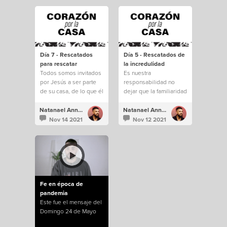
Día 7 - Rescatados
Día 5 - Rescatados de
para rescatar
la incredulidad
Todos somos invitados
Es nuestra
por Jesús a ser parte
responsabilidad no
de su casa, de lo que él
dejar que la familiaridad
está construyendo.
e incredulidad nos
saquen de todo lo que
Natanael Annacondia
Natanael Annacondia
Dios tiene para
Nov 14 2021
Nov 12 2021
nosotros.
Fe en época de
pandemia
Este fue el mensaje del
Domingo 24 de Mayo