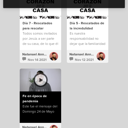
Día 7 - Rescatados
Día 5 - Rescatados de
para rescatar
la incredulidad
Todos somos invitados
Es nuestra
por Jesús a ser parte
responsabilidad no
de su casa, de lo que él
dejar que la familiaridad
está construyendo.
e incredulidad nos
saquen de todo lo que
Natanael Annacondia
Natanael Annacondia
Dios tiene para
Nov 14 2021
Nov 12 2021
nosotros.
Fe en época de
pandemia
Este fue el mensaje del
Domingo 24 de Mayo
Natanael Annacondia