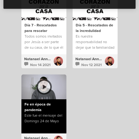
Día 7 - Rescatados
Día 5 - Rescatados de
para rescatar
la incredulidad
Todos somos invitados
Es nuestra
por Jesús a ser parte
responsabilidad no
de su casa, de lo que él
dejar que la familiaridad
está construyendo.
e incredulidad nos
saquen de todo lo que
Natanael Annacondia
Natanael Annacondia
Dios tiene para
Nov 14 2021
Nov 12 2021
nosotros.
Fe en época de
pandemia
Este fue el mensaje del
Domingo 24 de Mayo
Natanael Annacondia