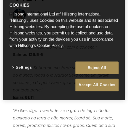
COOKIES
Marina Bitencourt
Hillsong International Ltd atf Hillsong International,
Nov 21 2022
"Hillsong", uses cookies on this website and its associated
Hillsong websites. By accepting the use of cookies on
“Os que semeiam com lágrimas colherão com gritos
Hillsong websites, you permit us to collect and use data
from your activity on the devices you use in accordance
de alegria. Choram enquanto lançam as sementes,
with Hillsong's Cookie Policy.
mas cantam quando voltam com a colheita.”
Salmos 126:5-6
Settings
“O Senhor Soberano mostrará sua justiça às nações
Reject All
do mundo; todos o louvarão! Será como um jardim
no começo da primavera, quando as plantas brotam
Accept All Cookies
por toda parte.”
Isaías 61:11
“Eu lhes digo a verdade: se o grão de trigo não for
plantado na terra e não morrer, ficará só. Sua morte,
porém, produzirá muitos novos grãos. Quem ama sua