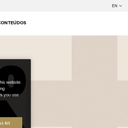
CONTEÚDOS
this website
ong
ces you use
ct All