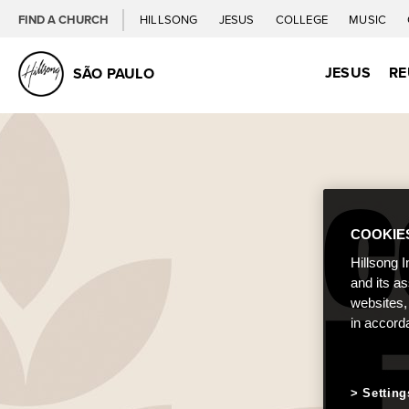
FIND A CHURCH
HILLSONG
JESUS
COLLEGE
MUSIC
JESUS
RE
SÃO PAULO
COOKIE
Hillsong I
and its a
websites,
in accord
Setting