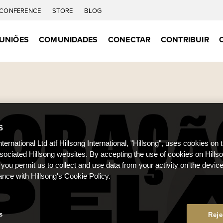
CONFERENCE
STORE
BLOG
UNIÕES
COMUNIDADES
CONECTAR
CONTRIBUIR
S
nternational Ltd atf Hillsong International, "Hillsong", uses cookies on 
ssociated Hillsong websites. By accepting the use of cookies on Hills
 you permit us to collect and use data from your activity on the devi
ance with Hillsong's Cookie Policy.
s
Reje