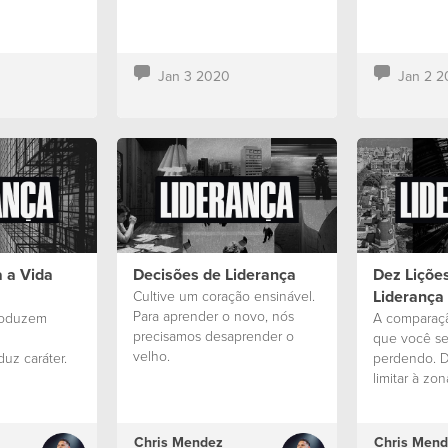
Jan 3 2020
Jan 2 2
 a Vida
Decisões de Liderança
Dez Lições
Liderança
Cultive um coração ensinável.
Para aprender o novo, nós
roduzem
A comparaç
precisamos desaprender o
que você s
velho.
uz caráter.
perdendo. 
limitar à zo
Deus nos de
Chris Mendez
Chris Mend