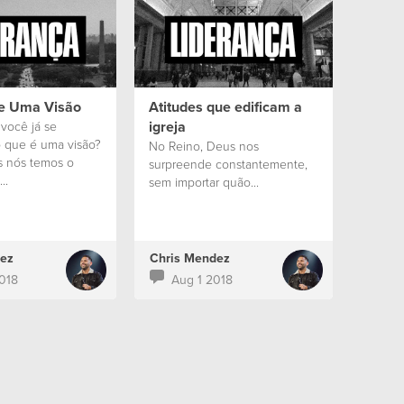
e Uma Visão
Atitudes que edificam a
igreja
você já se
 que é uma visão?
No Reino, Deus nos
 nós temos o
surpreende constantemente,
..
sem importar quão...
ez
Chris Mendez
018
Aug 1 2018