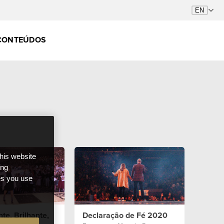
CONTEÚDOS
this website
ong
ces you use
te, Brilhante,
Declaração de Fé 2020