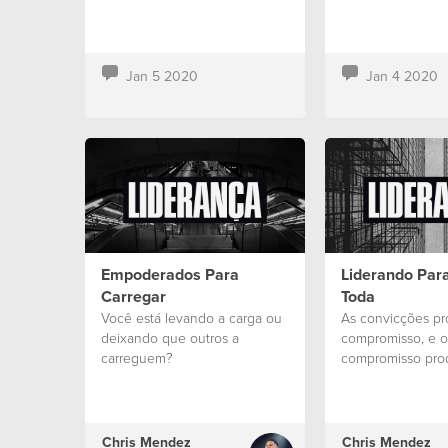
Jan 5 2020
Jan 4 2020
Empoderados Para
Liderando Para
Carregar
Toda
Você está levando a carga ou
As convicções p
deixando que outros a
compromisso, e o
carreguem?
compromisso prod
Chris Mendez
Chris Mendez