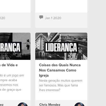
020
Jan 1 2020
 de Vida e
Coisas das Quais Nunca
Nos Cansamos Como
Igreja
ão é um jogo em
empre acaba
Nesta geração muitos querem
Devemos nos
ser famosos. Mas que fama
na de graça que
lhes interessa?
u.
ez
Chris Mendez