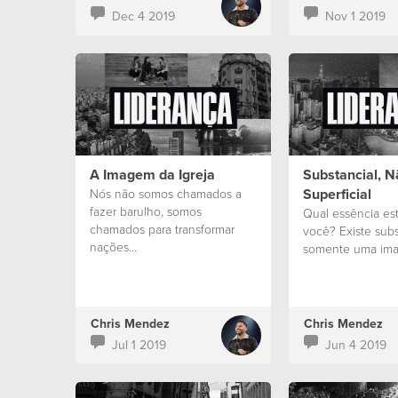
Dec 4 2019
Nov 1 2019
A Imagem da Igreja
Substancial, N
Superficial
Nós não somos chamados a
fazer barulho, somos
Qual essência es
chamados para transformar
você? Existe sub
nações...
somente uma im
Chris Mendez
Chris Mendez
Jul 1 2019
Jun 4 2019