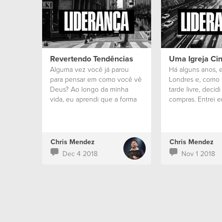
Revertendo Tendências
Uma Igreja Cin
Alguma vez você já parou
Há alguns anos, 
para pensar em como você vê
Londres e, como 
Deus? Ao longo da minha
tarde livre, decidi
vida, eu aprendi que a forma
compras. Entrei em
como vemos Deus determina
até onde cremos nEle.
Chris Mendez
Chris Mendez
Dec 4 2018
Nov 1 2018