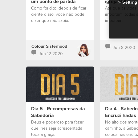
um ponto de partida
igreja Hillsong
Setting
Como foi dito, depois de ficar
Até que as vidas
ciente disso, você não pode
importem, todas a
dizer que não sabia.
importam.
Colour Sisterhood
Jun 8 2020
Jun 12 2020
Dia 5 - Recompensas da
Dia 4 - Sabedo
Sabedoria
Encruzilhadas
Deus é poderoso para fazer
No alto dos monte
que lhes seja acrescentada
caminho, a Sabed
toda a graça.
coloca nas encruz