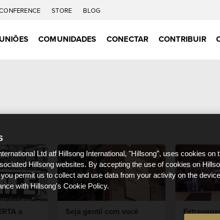
CONFERENCE
STORE
BLOG
UNIÕES
COMUNIDADES
CONECTAR
CONTRIBUIR
S
nternational Ltd atf Hillsong International, "Hillsong", uses cookies on 
ssociated Hillsong websites. By accepting the use of cookies on Hills
 you permit us to collect and use data from your activity on the devi
ance with Hillsong's Cookie Policy.
ERTA a
Seja gentil com você
Extravagan