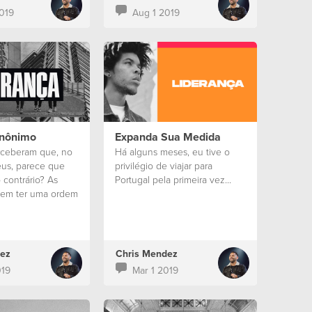
019
Aug 1 2019
Anônimo
Expanda Sua Medida
rceberam que, no
Há alguns meses, eu tive o
us, parece que
privilégio de viajar para
 contrário? As
Portugal pela primeira vez...
cem ter uma ordem
le que quer ser o
 que ser o último.
ez
Chris Mendez
019
Mar 1 2019