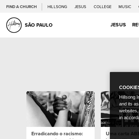
FIND A CHURCH
HILLSONG
JESUS
COLLEGE
MUSIC
JESUS
RE
SÃO PAULO
COOKIE
Hillsong I
and its a
websites,
in accord
Erradicando o racismo:
Uma carta AB