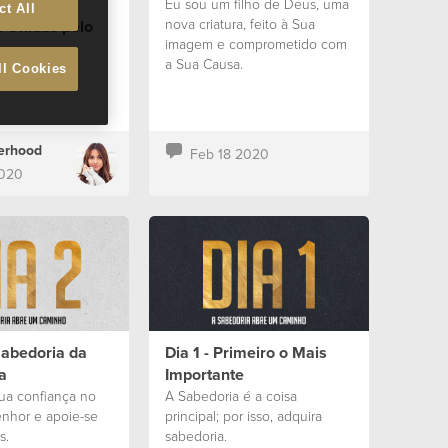
mento…
Eu sou um filho de Deus, uma
ct All
nova criatura, feito à Sua
d Unidas pelo
imagem e comprometido com
a Sua Causa.
ditar que...
ll Cookies
terhood
Feb 18 2020
2020
Sabedoria da
Dia 1 - Primeiro o Mais
a
Importante
ua confiança no
A Sabedoria é a coisa
nhor e apoie-se
principal; por isso, adquira
s.
sabedoria.