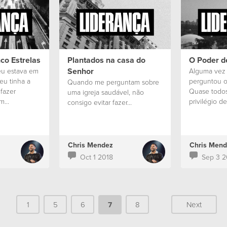
co Estrelas
Plantados na casa do
O Poder d
Senhor
eu estava em
Alguma vez 
eu tinha a
perguntou o
Quando me perguntam sobre
 fazer
Quase todos
uma igreja saudável, não
...
privilégio de.
consigo evitar fazer...
Chris Mendez
Chris Mend
Oct 1 2018
Sep 3 2
1
5
6
7
8
Next