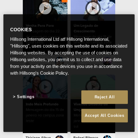
Venha Para Fora
Um Legado de
COOKIES
Mensagem do dia 22
Crescimento
de janeiro no campus
Mensagem do dia 15 de
Hillsong International Ltd atf Hillsong International,
Zona Leste
janeiro no campus zona
"Hillsong", uses cookies on this website and its associated
sul
Hillsong websites. By accepting the use of cookies on
Rafael Bitencourt
Raphael Galante
Hillsong websites, you permit us to collect and use data
Jan 22 2023
Jan 15 2023
from your activity on the devices you use in accordance
with Hillsong's Cookie Policy.
Settings
Reject All
Indo Mais Profundo
Vivendo Debaixo da
Mensagem do dia 15 de
Unção
janeiro no campus zona
Mensagem do dia 8 de
Accept All Cookies
leste
janeiro no campus zona
sul
Thiciane Albuquerque
Rafael Bitencourt