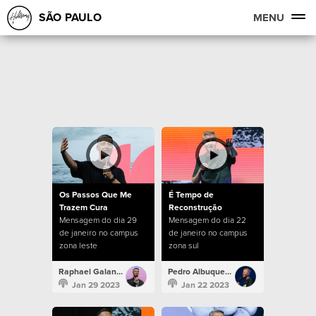
SÃO PAULO
MENU
Os Passos Que Me
É Tempo de
Trazem Cura
Reconstrução
Mensagem do dia 29
Mensagem do dia 22
de janeiro no campus
de janeiro no campus
zona leste
zona sul
Raphael Galante
Pedro Albuquerque
Jan 29 2023
Jan 22 2023