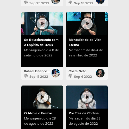
Sep 25 2022
Sep 18 2022
Se Relacionando com
Mentalidade de Vida
o Espírito de Deus
Eterna
Mensagem do dia 11 de
Mensagem do dia 4 de
setembro de 2022
setembro de 2022
Rafael Bitencourt
Costa Neto
Sep 11 2022
Sep 4 2022
O Alvo e o Prêmio
Por Trás da Cortina
Mensagem do dia 28
Mensagem do dia 28
de agosto de 2022
de agosto de 2022