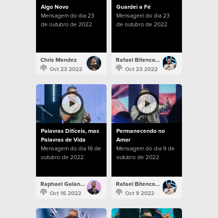
Algo Novo
Guardei a Fé
Mensagem do dia 23
Mensagem do dia 23
de outubro de 2022.
de outubro de 2022.
Chris Mendez
Rafael Bitencourt
Oct 23 2022
Oct 23 2022
Palavras Difíceis, mas
Permanecendo no
Palavras de Vida
Amor
Mensagem do dia 16 de
Mensagem do dia 9 de
outubro de 2022.
outubro de 2022
Raphael Galante
Rafael Bitencourt
Oct 16 2022
Oct 9 2022