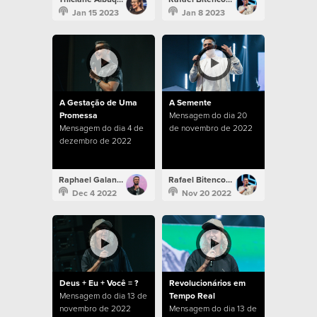
Jan 15 2023
Jan 8 2023
A Gestação de Uma
A Semente
Promessa
Mensagem do dia 20
Mensagem do dia 4 de
de novembro de 2022
dezembro de 2022
Raphael Galante
Rafael Bitencourt
Dec 4 2022
Nov 20 2022
Deus + Eu + Você = ?
Revolucionários em
Mensagem do dia 13 de
Tempo Real
novembro de 2022
Mensagem do dia 13 de