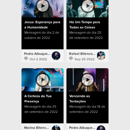
Jesus: Esperança para
Há Um Tempo para
a Humanidade
Todas as Coisas
Mensagem do dia 2 de
Mensagem do dia 25
outubro de 2022
de setembro de 2022
Pedro Albuquerque
Rafael Bitencourt
Oct 2 2022
Sep 25 2022
A Certeza da Tua
Vencendo as
Presença
Tentações
Mensagem do dia 25
Mensagem do dia 18 de
de setembro de 2022
setembro de 2022
Marina Bitencourt
Pedro Albuquerque