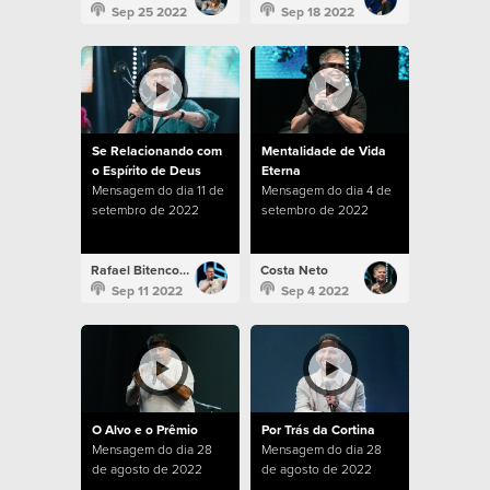
Sep 25 2022
Sep 18 2022
Se Relacionando com
Mentalidade de Vida
o Espírito de Deus
Eterna
Mensagem do dia 11 de
Mensagem do dia 4 de
setembro de 2022
setembro de 2022
Rafael Bitencourt
Costa Neto
Sep 11 2022
Sep 4 2022
O Alvo e o Prêmio
Por Trás da Cortina
Mensagem do dia 28
Mensagem do dia 28
de agosto de 2022
de agosto de 2022