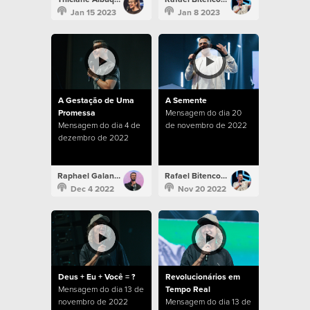
Jan 15 2023
Jan 8 2023
A Gestação de Uma
A Semente
Promessa
Mensagem do dia 20
Mensagem do dia 4 de
de novembro de 2022
dezembro de 2022
Raphael Galante
Rafael Bitencourt
Dec 4 2022
Nov 20 2022
Deus + Eu + Você = ?
Revolucionários em
Mensagem do dia 13 de
Tempo Real
novembro de 2022
Mensagem do dia 13 de