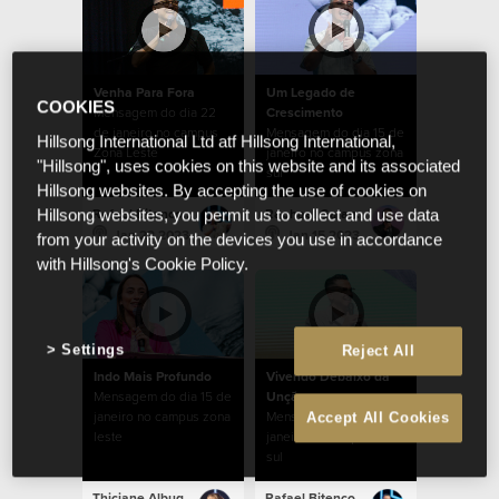
Venha Para Fora
Um Legado de
COOKIES
Mensagem do dia 22
Crescimento
de janeiro no campus
Mensagem do dia 15 de
Hillsong International Ltd atf Hillsong International,
Zona Leste
janeiro no campus zona
"Hillsong", uses cookies on this website and its associated
sul
Hillsong websites. By accepting the use of cookies on
Rafael Bitencourt
Raphael Galante
Hillsong websites, you permit us to collect and use data
Jan 22 2023
Jan 15 2023
from your activity on the devices you use in accordance
with Hillsong's Cookie Policy.
Settings
Reject All
Indo Mais Profundo
Vivendo Debaixo da
Mensagem do dia 15 de
Unção
janeiro no campus zona
Mensagem do dia 8 de
Accept All Cookies
leste
janeiro no campus zona
sul
Thiciane Albuquerque
Rafael Bitencourt