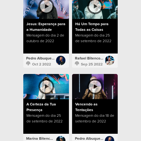
Jesus: Esperança para
Há Um Tempo para
a Humanidade
Todas as Coisas
Mensagem do dia 2 de
Mensagem do dia 25
outubro de 2022
de setembro de 2022
Pedro Albuquerque
Rafael Bitencourt
Oct 2 2022
Sep 25 2022
A Certeza da Tua
Vencendo as
Presença
Tentações
Mensagem do dia 25
Mensagem do dia 18 de
de setembro de 2022
setembro de 2022
Marina Bitencourt
Pedro Albuquerque