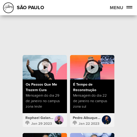
SÃO PAULO
MENU
Os Passos Que Me
É Tempo de
Trazem Cura
Reconstrução
Mensagem do dia 29
Mensagem do dia 22
de janeiro no campus
de janeiro no campus
zona leste
zona sul
Raphael Galante
Pedro Albuquerque
Jan 29 2023
Jan 22 2023