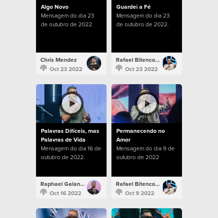
Algo Novo
Guardei a Fé
Mensagem do dia 23
Mensagem do dia 23
de outubro de 2022.
de outubro de 2022.
Chris Mendez
Rafael Bitencourt
Oct 23 2022
Oct 23 2022
Palavras Difíceis, mas
Permanecendo no
Palavras de Vida
Amor
Mensagem do dia 16 de
Mensagem do dia 9 de
outubro de 2022.
outubro de 2022
Raphael Galante
Rafael Bitencourt
Oct 16 2022
Oct 9 2022