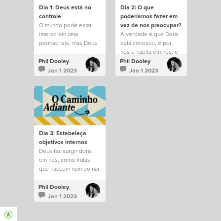
Dia 1: Deus está no
Dia 2: O que
controle
poderíamos fazer em
O mundo pode estar
vez de nos preocupar?
imerso em uma
A verdade é que Deus
permacrisis, mas Deus
está conosco, é por
permanece no controle
nós e habita em nós, e
de tudo.
saber disso muda tudo.
Phil Dooley
Phil Dooley
Jan 1 2023
Jan 1 2023
Dia 3: Estabeleça
objetivos internos
Deus faz surgir dons
em nós, como frutas
que nascem num pomar.
Phil Dooley
Jan 1 2023