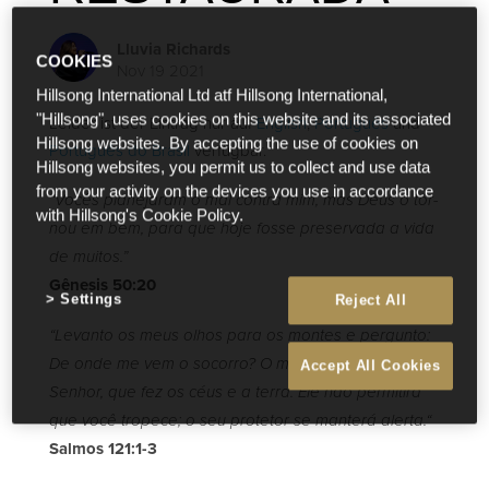
Lluvia Richards
COOKIES
Nov 19 2021
Hillsong International Ltd atf Hillsong International,
"Hillsong", uses cookies on this website and its associated
Leider ist der Eintrag nur auf
English
,
Português
und
Hillsong websites. By accepting the use of cookies on
Português do Brasil
verfügbar.
Hillsong websites, you permit us to collect and use data
from your activity on the devices you use in accordance
“Vocês planejaram o mal contra mim, mas Deus o tor­
with Hillsong's Cookie Policy.
nou em bem, para que hoje fosse preservada a vida
de muitos.”
Gênesis 50:20
Settings
Reject All
“Levanto os meus olhos para os montes e pergunto:
De onde me vem o socorro? O meu socorro vem do
Accept All Cookies
Senhor, que fez os céus e a terra. Ele não permitirá
que você tropece; o seu protetor se manterá alerta.“
Salmos 121:1-3