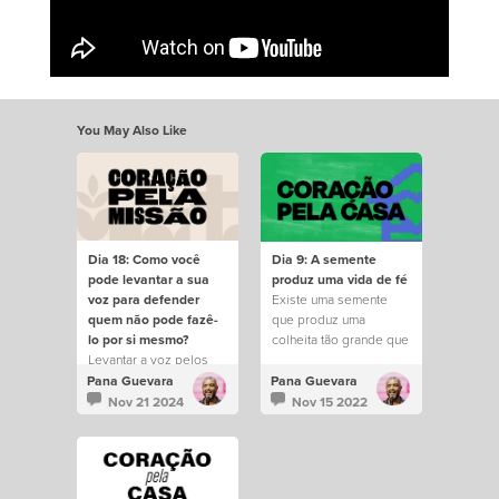
You May Also Like
Dia 18: Como você
Dia 9: A semente
pode levantar a sua
produz uma vida de fé
voz para defender
Existe uma semente
quem não pode fazê-
que produz uma
lo por si mesmo?
colheita tão grande que
Levantar a voz pelos
nem mesmo a nossa
oprimidos.
mente humana
Pana Guevara
Pana Guevara
consegue visualizar.
Nov 21 2024
Nov 15 2022