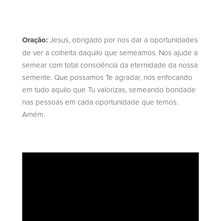
Oração:
Jesus, obrigado por nos dar a oportunidades
de ver a colheita daquilo que semeamos. Nos ajude a
semear com total consciência da eternidade da nossa
semente. Que possamos Te agradar, nos enfocando
em tudo aquilo que Tu valorizas, semeando bondade
nas pessoas em cada oportunidade que temos.
Amém.