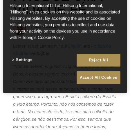
VIDA DE FÉ
Hillsong International Ltd atf Hillsong International,
"Hillsong", uses cookies on this website and its associated
Hillsong websites. By accepting the use of cookies on
Hillsong websites, you permit us to collect and use data
Pana Guevara
from your activity on the devices you use in accordance
Nov 15 2022
with Hillsong's Cookie Policy.
Leider ist der Eintrag nur auf
English
und
Português
do Brasil
verfügbar.
Settings
Reject All
“Não se deixem enganar: ninguém pode zombar de
Deus. A pessoa sempre colherá aquilo que semear.
Accept All Cookies
Quem vive apenas para satisfazer sua natureza
humana colherá dessa natureza ruína e morte. Mas
quem vive para agradar o Espírito colherá do Espírito
a vida eterna. Portanto, não nos cansemos de fazer
o bem. No momento certo, teremos uma colheita de
bênçãos, se não desistirmos. Por isso, sempre que
tivermos oportunidade, façamos o bem a todos,