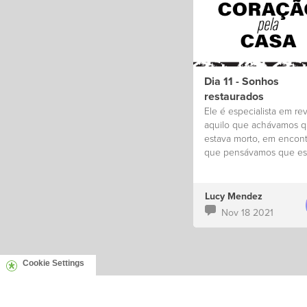
Dia 11 - Sonhos
restaurados
Ele é especialista em rev
aquilo que achávamos 
estava morto, em encont
que pensávamos que es
perdido.
Lucy Mendez
Nov 18 2021
Cookie Settings