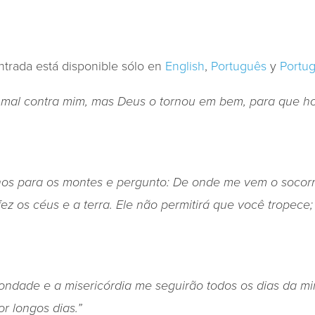
ntrada está disponible sólo en
English
,
Português
y
Portug
mal contra mim, mas Deus o tor­nou em bem, para que ho
hos para os montes e pergunto: De onde me vem o socor
z os céus e a terra. Ele não permitirá que você tropece;
ndade e a misericórdia me seguirão todos os dias da min
r longos dias.”