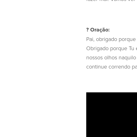
? Oração:
Pai, obrigado porque
Obrigado porque Tu e
nossos olhos naquilo
continue correndo p