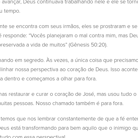
avançar, Deus continuava trabalhando nele e ele se tor
eu tempo.
te se encontra com seus irmãos, eles se prostraram e s
é responde: “Vocês planejaram o mal contra mim, mas De
preservada a vida de muitos” (Gênesis 50:20).
hando em segredo. Às vezes, a única coisa que precisam
linhar nossa perspectiva ao coração de Deus. Isso acon
a dentro e começamos a olhar para fora.
as restaurar e curar o coração de José, mas usou tudo o 
muitas pessoas. Nosso chamado também é para fora.
 temos que nos lembrar constantemente de que a fé ente
us está transformando para bem aquilo que o inimigo qu
 tudo com essa perspectiva!