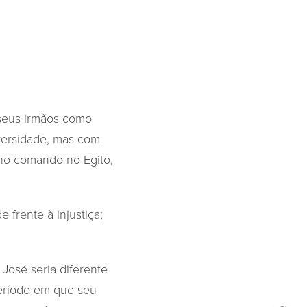
 seus irmãos como
dversidade, mas com
 no comando no Egito,
 frente à injustiça;
José seria diferente
período em que seu