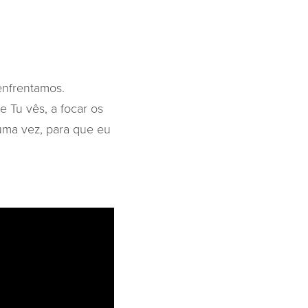
enfrentamos.
 Tu vês, a focar os
uma vez, para que eu