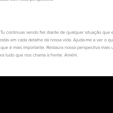
 Tu continuas sendo fiel diante de qualquer situação que 
stás em cada detalhe da nossa vida. Ajuda-me a ver o que
 que é mais importante. Restaura nossa perspectiva mais 
ara tudo que nos chama à frente. Amém.