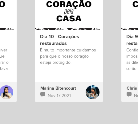
Dia 10 - Corações
Dia 
restaurados
rest
iver
É muito importante cuidarmos
Confia
que
para que o nosso coração
imposs
rar o
esteja protegido.
as dif
tava
serão 
Marina Bitencourt
Chri
Nov 17 2021
N