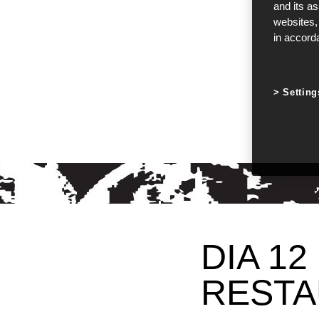
and its a
websites,
in accord
Setting
DIA 12
REST