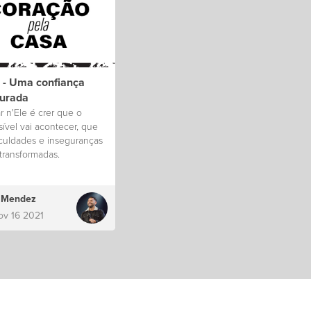
9 - Uma confiança
aurada
r n'Ele é crer que o
ível vai acontecer, que
iculdades e inseguranças
transformadas.
s Mendez
ov 16 2021