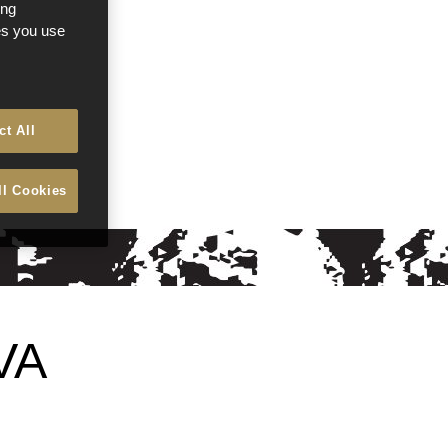
ong
ces you use
ct All
ll Cookies
VA