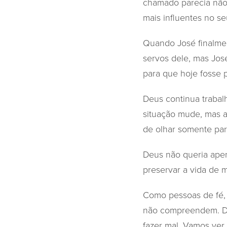
chamado parecia não 
mais influentes no s
Quando José finalmen
servos dele, mas Jos
para que hoje fosse 
Deus continua trabal
situação mude, mas a
de olhar somente par
Deus não queria apen
preservar a vida de 
Como pessoas de fé,
não compreendem. De
fazer mal. Vamos ver