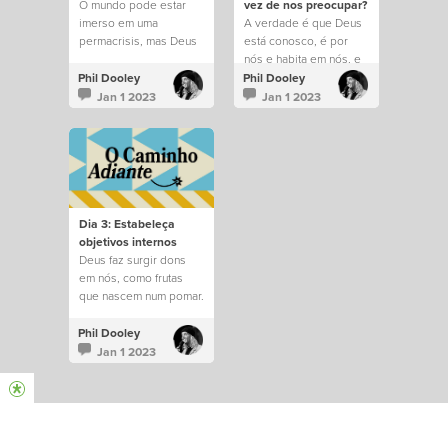
O mundo pode estar
vez de nos preocupar?
imerso em uma
A verdade é que Deus
permacrisis, mas Deus
está conosco, é por
permanece no controle
nós e habita em nós, e
de tudo.
saber disso muda tudo.
Phil Dooley
Phil Dooley
Jan 1 2023
Jan 1 2023
Dia 3: Estabeleça
objetivos internos
Deus faz surgir dons
em nós, como frutas
que nascem num pomar.
Phil Dooley
Jan 1 2023