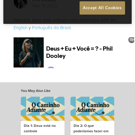
Nov 13 2022
Accept All Cookies
Disculpa, pero esta entrada está disponible sólo en
English
y
Português do Brasil
.
You May Also Like
Dia 1: Deus está no
Dia 2: O que
controle
poderíamos fazer em