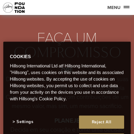
MENU
FAÇA UM
COMPROMISSO
COOKIES
Hillsong International Ltd atf Hillsong International,
ORE
"Hillsong", uses cookies on this website and its associated
Deus está em primeiro lugar. Considere em suas
Hillsong websites. By accepting the use of cookies on
Hillsong websites, you permit us to collect and use data
orações qual sua parte nisso. O Coração pela
from your activity on the devices you use in accordance
Casa nunca teve a ver com contribuições de um
with Hillsong's Cookie Policy.
mesmo valor, mas sim, um mesmo sacrifício.
PLANEJE
Settings
Reject All
Decida em seu coração e tome uma decisão