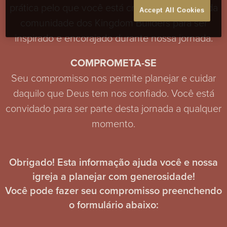
prática pelo que você está crendo. Seja parte da
Accept All Cookies
comunidade dos Kingdom Builders para ser
inspirado e encorajado durante nossa jornada.
COMPROMETA-SE
Seu compromisso nos permite planejar e cuidar
daquilo que Deus tem nos confiado. Você está
convidado para ser parte desta jornada a qualquer
momento.
Obrigado! Esta informação ajuda você e nossa
igreja a planejar com generosidade!
Você pode fazer seu compromisso preenchendo
o formulário abaixo: