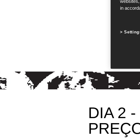
websites,
in accord
Setting
DIA 2
PREÇ