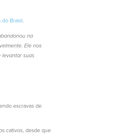
 do Brasil
.
 abandonou na
avelmente. Ele nos
 levantar suas
sendo escravas de
os cativos, desde que