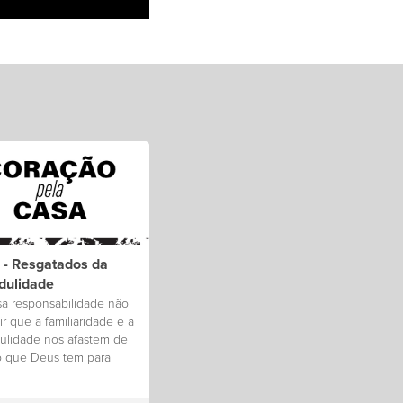
 - Resgatados da
dulidade
sa responsabilidade não
ir que a familiaridade e a
dulidade nos afastem de
o que Deus tem para