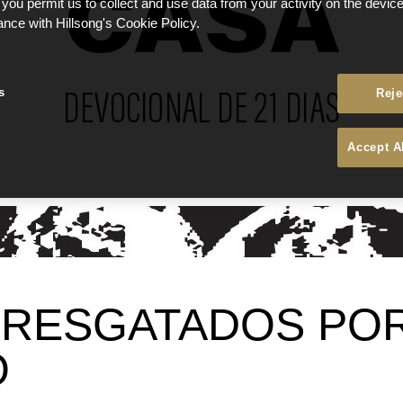
 you permit us to collect and use data from your activity on the devi
ance with Hillsong's Cookie Policy.
s
Reje
Accept A
 - RESGATADOS PO
O