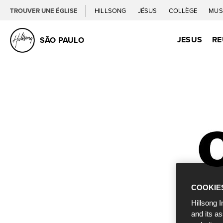
TROUVER UNE ÉGLISE
HILLSONG
JÉSUS
COLLÈGE
MUS
JESUS
RE
SÃO PAULO
COOKIE
Hillsong I
and its a