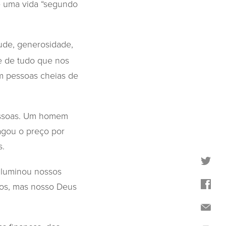
de uma vida “segundo
tude, generosidade,
de de tudo que nos
om pessoas cheias de
 pessoas. Um homem
pagou o preço por
s.
iluminou nossos
vos, mas nosso Deus