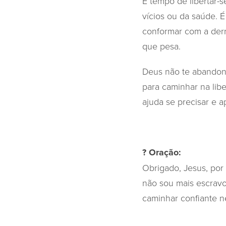
É tempo de libertar-s
vícios ou da saúde.
conformar com a derr
que pesa.
Deus não te abandono
para caminhar na lib
ajuda se precisar e 
? Oração:
Obrigado, Jesus, por
não sou mais escrav
caminhar confiante 