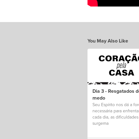
You May Also Like
Dia 3 - Resgatados d
medo
Seu Espírito nos dá a for
necessária para enfrentar
cada dia, as dificuldade
surgema