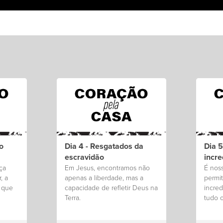
o
Dia 4 - Resgatados da
Dia 5
escravidão
incre
ça
Em Jesus, encontramos não
É nos
, a
apenas a liberdade, mas a
permit
s que
capacidade de refletir Deus na
incre
Terra.
tudo 
nós.