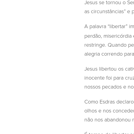
Jesus se tornou o Se
as circunstâncias” e
A palavra “libertar” i
perdão, misericórdia
restringe. Quando pe
alegria correndo par
Jesus libertou os cat
inocente foi para cr
nossos pecados e nos
Como Esdras declarou
olhos e nos concede
não nos abandonou n