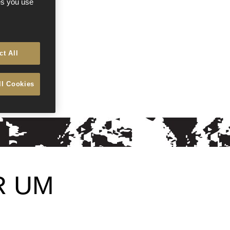
ces you use
ct All
ll Cookies
R UM