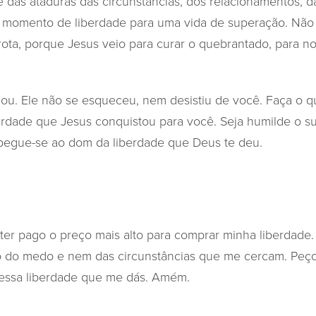
e das ataduras das circunstâncias, dos relacionamentos, d
 É momento de liberdade para uma vida de superação. Nã
ota, porque Jesus veio para curar o quebrantado, para nos
u. Ele não se esqueceu, nem desistiu de você. Faça o que
erdade que Jesus conquistou para você. Seja humilde o suf
apegue-se ao dom da liberdade que Deus te deu.
 ter pago o preço mais alto para comprar minha liberdade
o do medo e nem das circunstâncias que me cercam. Peç
nessa liberdade que me dás. Amém.