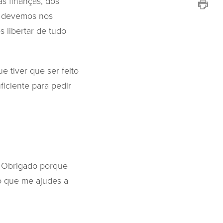
as finanças, dos
o devemos nos
 libertar de tudo
 tiver que ser feito
iciente para pedir
. Obrigado porque
o que me ajudes a